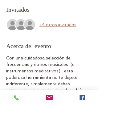
Invitados
+4 otros invitados
Acerca del evento
Con una cuidadosa selección de 
frecuencias y ritmos musicales  (e 
instrumentos meditativos) , esta 
poderosa herramienta no te dejará 
indiferente, simplemente debes 
entregarte a la experiencia y descubrir por 
ti mism@ sus beneficios.
¿Cuales son sus beneficios?
Reducir el estrés, los niveles de 
ansiedad, ira y depresión.
Fortalecer el sistema inmunológico.
Fortalece el sistema respiratorio
Tener efectos antiinflamatorios.