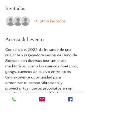
Invitados
+6 otros invitados
Acerca del evento
Comienza el 2022 disfrutando de una 
relajante y regenadora sesión de Baño de 
Sonidos con diversos instrumentos 
meditativos, como los cuencos tibetanos, 
gongs, cuencos de cuarzo entre otros. 
Una excelente oportunidad para 
armonizar tu campo vibracional y 
proyectar tus nuevos propósitos en un 
estado de calma y tranquilidad.
-Se debe asistir a la sesión puntualmente.
-Asistir con ropa muy cómoda.
-Se recomienda no haber ingerido 
alimentos mínimo 2 horas antes (en lo 