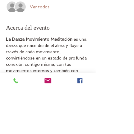
Ver todos
Acerca del evento
La Danza Movimiento Meditación
 es una 
danza que nace desde el alma y fluye a 
través de cada movimiento, 
convirtiéndose en un estado de profunda 
conexión contigo misma, con tus 
movimientos internos y también con 
todo lo que te rodea. Aprendemos a 
desbloquear y a expresarnos con total 
libertad, a relacionarnos con nuestros 
ritmos internos, y a manifestarnos con 
nuestro cuerpo sagrado con amor y 
respeto.
Asistir con ropa cómoda y un antifaz para 
tapar los ojos.