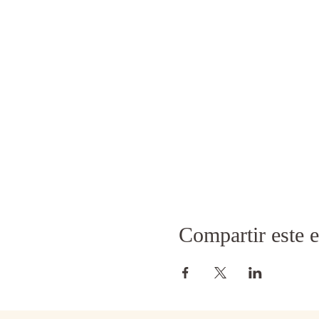
interior. Su práctica hab
desarrollo espiritual. Ap
Occidente.
El Reiki Ryoho utiliza bá
1. Meditación Gasshô
2. Gokai (cinco principios
3. Autotratamiento
4. Reiju (iniciación)
5. Técnicas para transmiti
La enseñanza del Usui Re
llamados niveles de Reik
shinpiden. El último nive
cursos.
Compartir este 
En el Nivel I (Shoden
), s
se estudian los principio
tratamiento a otro sujeto