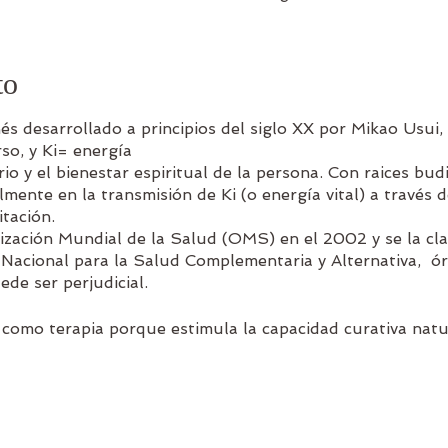
to
s desarrollado a principios del siglo XX por Mikao Usui,
so, y Ki= energía
rio y el bienestar espiritual de la persona. Con raices budi
almente en la transmisión de Ki (o energía vital) a través 
itación.
zación Mundial de la Salud (OMS) en el 2002 y se la cla
 Nacional para la Salud Complementaria y Alternativa, ó
ede ser perjudicial.
o como terapia porque estimula la capacidad curativa natu
recuperación. Los practicantes de Reiki lo emplean con éx
 una enfermedad severa, también, para el trastorno de 
 enfermos oncológicos, y personas con enfermedades crón
na práctica terapéutica, es una práctica espiritual íntegr
 técnicas que promueven el bienestar e impulsan un cam