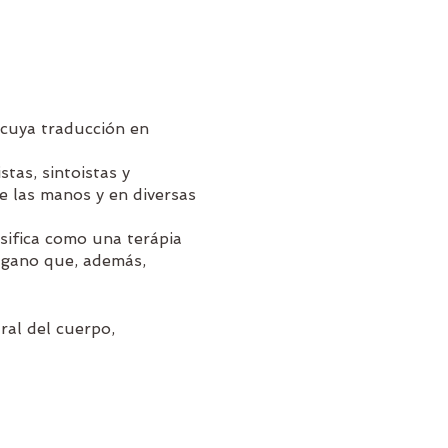
 cuya traducción en
stas, sintoistas y
de las manos y en diversas
sifica como una terápia
rgano que, además,
ral del cuerpo,
ito, para fortalecer el
ansiedad, depresión o
icas.
a, mas bien un estilo de
ino de crecimiento