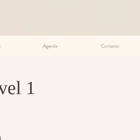
a
Agenda
Contacto
vel 1
l