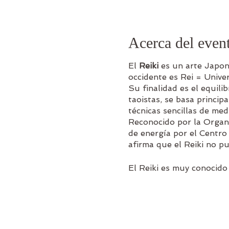
Acerca del even
El
Reiki
es un arte Japoné
occidente es Rei = Univer
Su finalidad es el equilib
taoistas, se basa princip
técnicas sencillas de med
Reconocido por la Organi
de energía por el Centro
afirma que el Reiki no pu
​El Reiki es muy conocid
acelerando su proceso de 
cuerpo después o durante
estrés, de gran ayuda en
Sin embargo, no es sólo u
vida, con un conjunto de