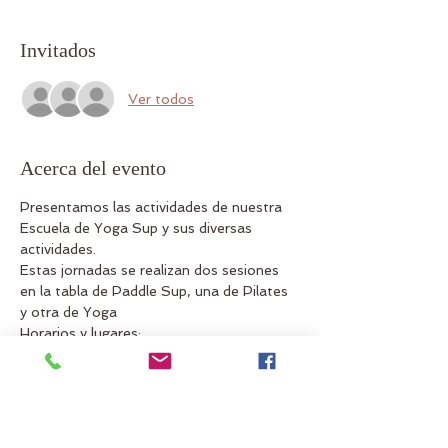
Invitados
Ver todos
Acerca del evento
Presentamos las actividades de nuestra 
Escuela de Yoga Sup y sus diversas 
actividades.
Estas jornadas se realizan dos sesiones 
en la tabla de Paddle Sup, una de Pilates 
y otra de Yoga
Horarios y lugares:
Domingo 31 de Mayo a las 8:00  hrs 
Clase práctica de Pilates Sup
 en la playa L
´Arrabassada
Estas Jornada es totalmente gratuito 
para nuestros alumnos ADYP Tarragona.