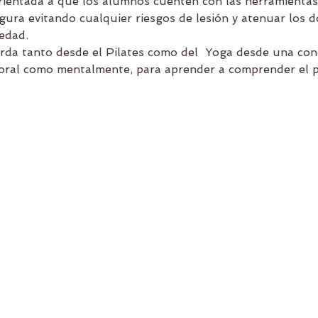
rientada a que los alumnos cuenten con las herramientas 
gura evitando cualquier riesgos de lesión y atenuar los d
edad. 
rda tanto desde el Pilates como del  Yoga desde una co
oral como mentalmente, para aprender a comprender el p
 