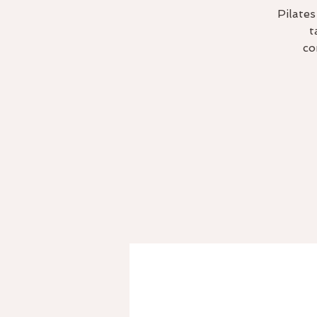
Pilate
t
co