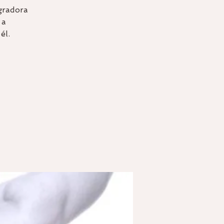
gradora
 a
él.