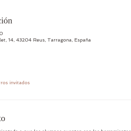
ción
00
let, 14, 43204 Reus, Tarragona, España
tros invitados
to