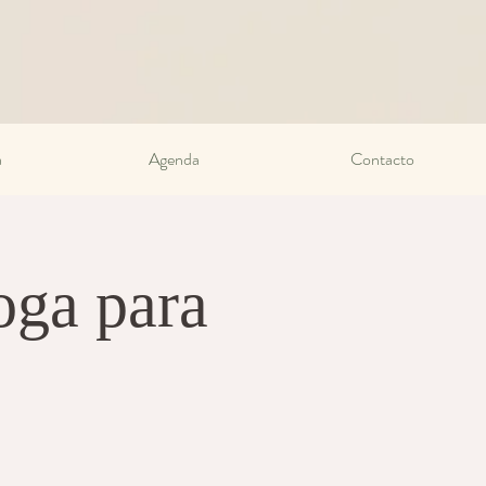
a
Agenda
Contacto
oga para