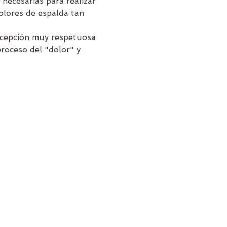
necesarias para realizar 
olores de espalda tan 
ncepción muy respetuosa 
roceso del "dolor" y 