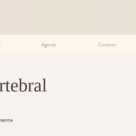
a
Agenda
Contacto
tebral
lmente