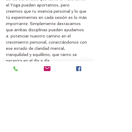
el Yoga pueden aportarnos, pero 
creemos que tu vivencia personal y lo que 
tú experimentes en cada sesión es lo más 
importante. Simplemente destacamos 
que ambas disciplinas pueden ayudarnos 
a  potenciar nuestro camino en el 
crecimiento personal, conectándonos con 
ese estado de claridad mental, 
tranquilidad y equilibrio, que tanto se 
necesita en el día a día, 
autogestionándonos y comprendiendo 
mejor los procesos que podamos estar 
viviendo en todos los planos de nuestra 
vida, para enfocarnos con una visión más 
amplia y positiva en nuestros proyectos 
personales, haciéndonos por ello, mas 
conscientes hacia donde nos dirigimos.