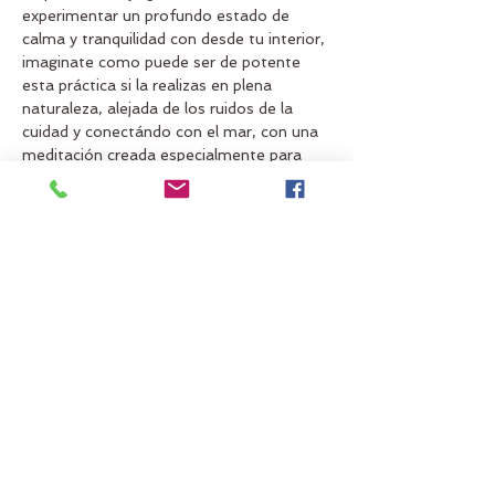
experimentar un profundo estado de 
calma y tranquilidad con desde tu interior, 
imaginate como puede ser de potente 
esta práctica si la realizas en plena 
naturaleza, alejada de los ruidos de la 
cuidad y conectándo con el mar, con una 
meditación creada especialmente para 
esta sesión.
Recomendada para todos los niveles.
Recomendaciones:
-Puntualidad
-Traer gorra, bloqueador solar y agua.
 LAS PLAZAS SON LIMITADAS
Compartir este evento