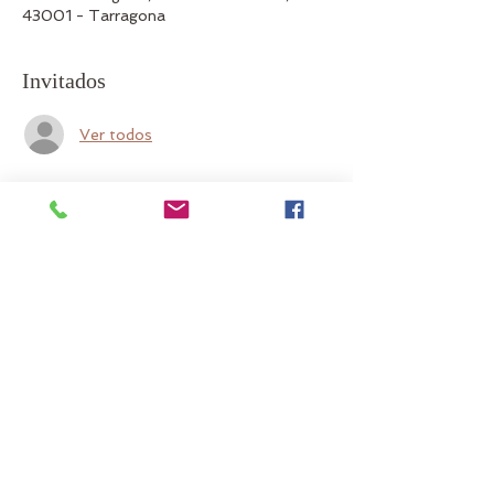
43001 - Tarragona
Invitados
Ver todos
Acerca del evento
Apto para todos los niveles. 
Profesora: Aisha
Precio: 20 euros
Alumnos ADYP gratis
Compartir este evento