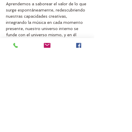
Aprendemos a saborear el valor de lo que 
surge espontáneamente, redescubriendo 
nuestras capacidades creativas, 
integrando la música en cada momento 
presente, nuestro universo interno se 
funde con el universo mismo, y en él 
danzamos, aprendiendo a confiar, a 
entregarnos, a rendirnos a nuestros 
propios procesos. 
Este es el primer taller de nuestra 
propuesta mensual para acercarnos al 
Contact Improvisation Dance
, desde un 
abordaje de autodescubriento y 
redescubrimiento de nuestras propias 
capacidades propioceptivas desde el 
movimiento orgánico, consciente y 
auténtico.
En cada taller aprendemos diversas 
herramientas para permitirnos ese fluir…
Mostrar más