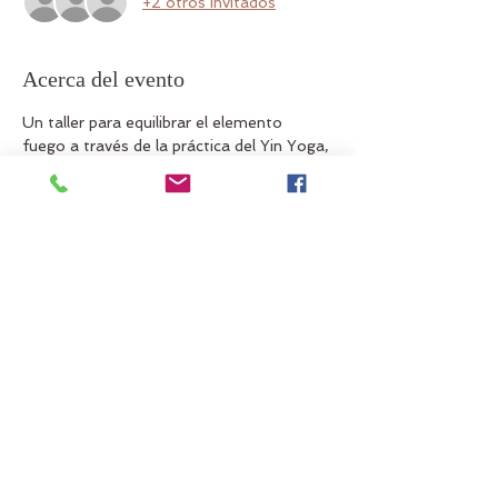
+2 otros invitados
Acerca del evento
Un taller para equilibrar el elemento 
fuego a través de la práctica del Yin Yoga, 
una excelente forma de integrar los 
procesos que podemos experiementar en 
el verano.
Asistir con ropa cómoda y algo para tapar 
los ojos como un antifaz o alguna toalla 
pequeña
Compartir este evento