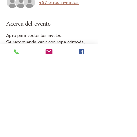
+57 otros invitados
Acerca del evento
Apto para todos los niveles.
Se recomienda venir con ropa cómoda, 
apta para la práctica de Yoga y si lo 
deseas, un bañador.
No se recomienda el uso de esterilla en la 
arena, mas bien una toalla grande donde 
entre todo tu cuerpo para que la arena no 
te moleste.
Compartir este evento