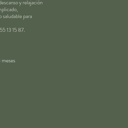
descanso y relajación
omplicado,
o saludable para
55 13 15 87.
3 meses